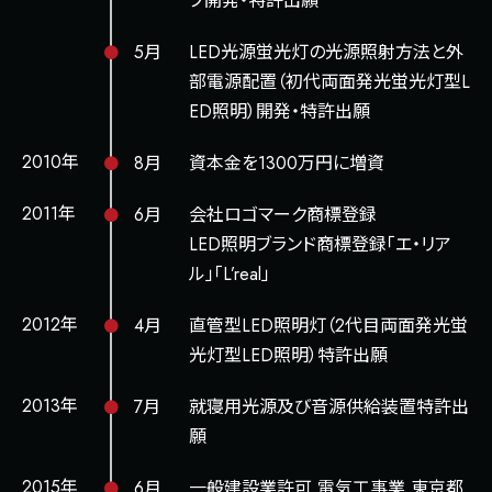
ブ開発・特許出願
5月
LED光源蛍光灯の光源照射方法と外
部電源配置（初代両面発光蛍光灯型L
ED照明）開発・特許出願
2010年
8月
資本金を1300万円に増資
2011年
6月
会社ロゴマーク商標登録
LED照明ブランド商標登録「エ・リア
ル」「L’real」
2012年
4月
直管型LED照明灯（2代目両面発光蛍
光灯型LED照明）特許出願
2013年
7月
就寝用光源及び音源供給装置特許出
願
2015年
6月
一般建設業許可 電気工事業 東京都