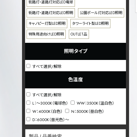
街路灯・道路灯対応LED電球
街路灯・道路灯対応LED照明
公園ポール灯対応LED照明
キャノピー灯型LED照明
タワーライト型LED照明
特殊用途向けLED照明
OUTLET品
照明タイプ
すべて選択/解除
色温度
すべて選択/解除
L：～3000K（電球色）
WW：3500K（温白色）
W：4000K（白色）
N：5000K（昼白色）
D：6000K（昼光色）～