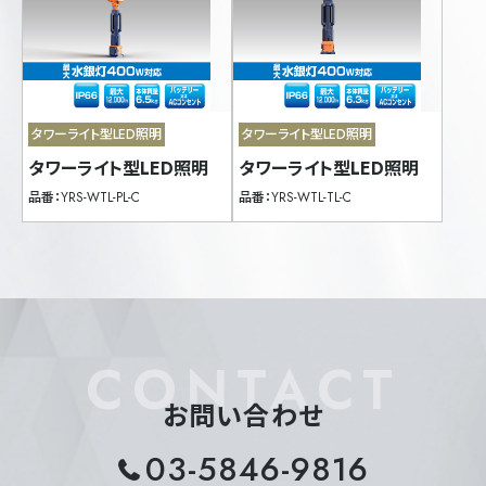
防滴直管型LED照明
内照式看板向けLED照明
AC100Vダイレクト
コンパクト蛍光灯型LED照明
LED電球
LEDダウンライト
サークルライン型LED照明
高天井用LED照明
外照式看板向けLED照明
LED投光器
景観照明対応LED電球
タワーライト型LED照明
タワーライト型LED照明
街路灯・道路灯対応LED電球
街路灯・道路灯対応LED照明
タワーライト型LED照明
タワーライト型LED照明
公園ポール灯対応LED照明
キャノピー灯型LED照明
品番：
YRS-WTL-PL-C
品番：
YRS-WTL-TL-C
タワーライト型LED照明
特殊用途向けLED照明
OUTLET品
照明タイプ
すべて選択/解除
CONTACT
水銀灯400形
お問い合わせ
色温度
03-5846-9816