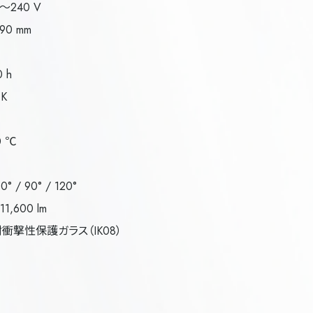
～240 V
90 mm
 h
 K
0 ℃
° / 90° / 120°
,600 lm
耐衝撃性保護ガラス（IK08）