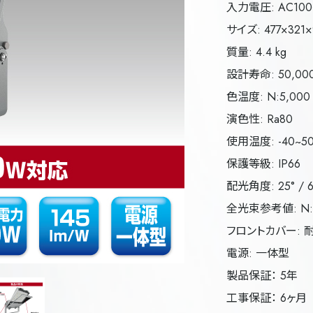
入力電圧: AC100
サイズ: 477×321×
質量: 4.4 kg
設計寿命: 50,000
色温度: N:5,000
演色性: Ra80
使用温度: -40~5
保護等級: IP66
配光角度: 25° / 60
全光束参考値: N:11
フロントカバー: 
電源: 一体型
製品保証： 5年
工事保証： 6ヶ月