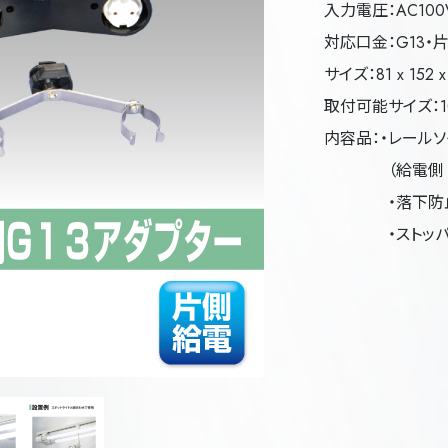
入力電圧：AC100
対応口金：G13・
サイズ：81 x 152 x
取付可能サイズ：1
内容品：・レールソケ
（給電側 x 1
・落下防止ホル
・ストッパー