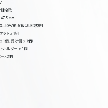
V
片側給電
 47.5 mm
0~40W形直管型LED照明
ット x 1組
個、受け側 x 1個）
ダー x 1個
×2個