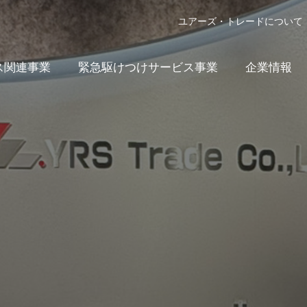
ユアーズ・トレードについて
ス関連事業
緊急駆けつけサービス事業
企業情報
ODM/OEM
製品情報
受託生産